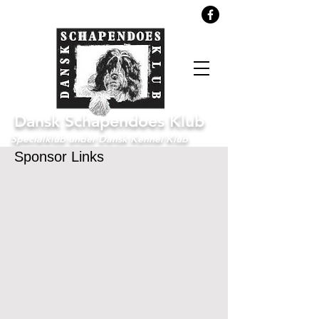
Søg
Dansk Schapendoes Klub
Specialklub under Dansk Kennel Klub
Sponsor Links