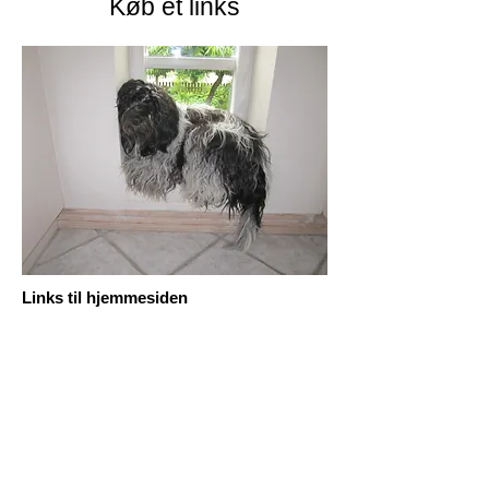
Køb et links
Links til hjemmesiden
Det er for opdrættere med kennelnavn
muligt at få link på Dansk Schapendoes
Klub's hjemmeside.
Priser pr år: kr. 150,-
Dette er incl. en "readers account" til Does
Data.