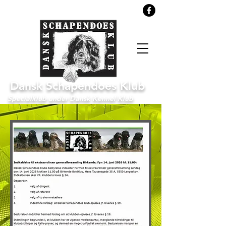
Søg
Dansk Schapendoes Klub
Specialklub under Dansk Kennel Klub